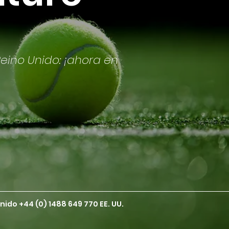
eino Unido: ¡ahora en
Unido
+44 (0) 1488 649 770
EE. UU.