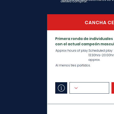
desea comprar.
CANCHA CE
Primera ronda de individuales
con el actual campeón mascul
Approx hours of play:
Scheduled play:
13:30hrs-20:00hr
approx.
Al menos tres partidos.