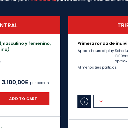
NTRAL
TRI
 (masculino y femenino,
Primera ronda de indiv
ino)
Approx hours of play:
Schedul
13:00hr
approx.
s
Al menos tres partidos.
3.100,00£
per person
ADD TO CART