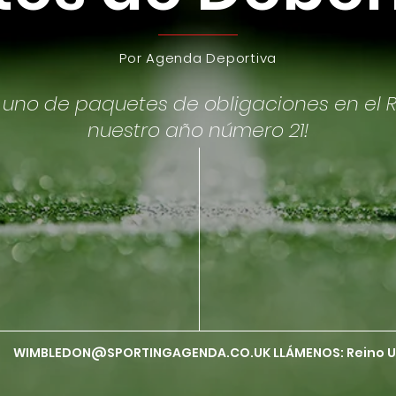
Γ
Por
Agenda Deportiva
uno de paquetes de obligaciones en el R
nuestro año número 21!
WIMBLEDON@SPORTINGAGENDA.CO.UK
LLÁMENOS: Reino 