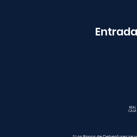
Entrada
REAL
CAJA
* Los Bonos de Debentures se 