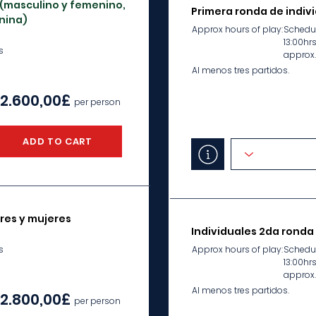
 (masculino y femenino,
Primera ronda de indiv
nina)
Approx hours of play:
Schedul
13:00hr
s
approx.
Al menos tres partidos.
2.600,00£
per person
ADD TO CART
res y mujeres
Individuales 2da ronda
s
Approx hours of play:
Schedul
13:00hr
approx.
Al menos tres partidos.
2.800,00£
per person