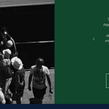
"
has
a
me