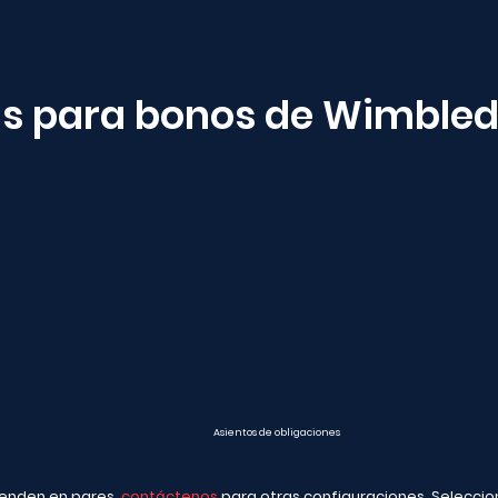
s para bonos de Wimbled
Asientos de obligaciones
venden en pares,
contáctenos
para otras configuraciones. Seleccio