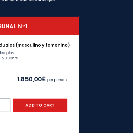
BUNAL N°1
iduales (masculino y femenino)
ed play:
s-20:00hrs
1.850,00£
per person
ADD TO CART