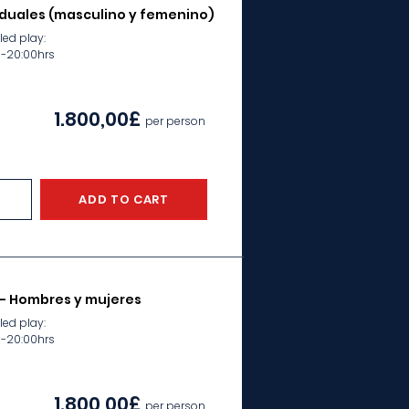
iduales (masculino y femenino)
ed play:
s-20:00hrs
1.800,00£
per person
ADD TO CART
 - Hombres y mujeres
ed play:
s-20:00hrs
1.800,00£
per person