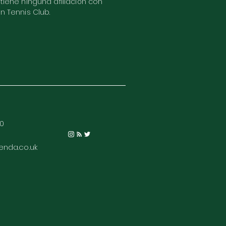
 tiene ninguna afiliación con
wn Tennis Club.
70
nda.co.uk