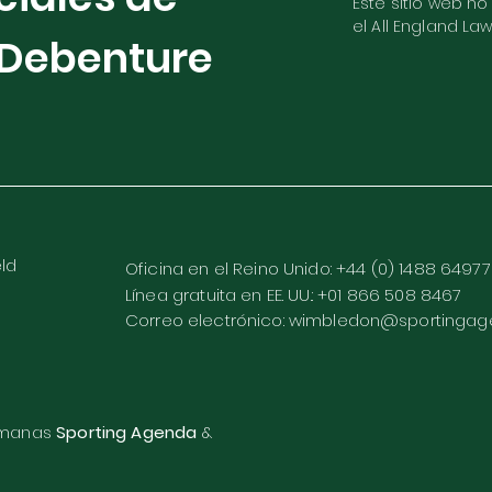
Este sitio web no
el All England La
Debenture
eld
Oficina en el Reino Unido: +44 (0) 1488 6497
Línea gratuita en EE. UU.: +01 866 508 8467
Correo electrónico:
wimbledon@sportingage
ermanas
Sporting Agenda
&